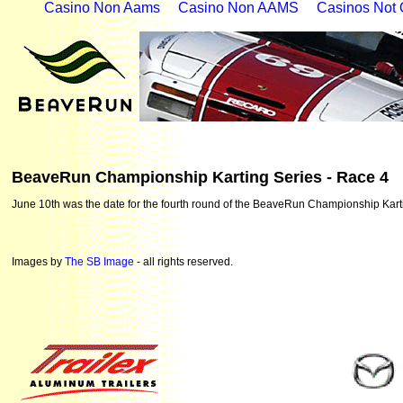
Casino Non Aams
Casino Non AAMS
Casinos Not
BeaveRun Championship Karting Series - Race 4
June 10th was the date for the fourth round of the BeaveRun Championship Kart
Images by
The SB Image
- all rights reserved.