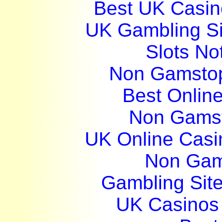
Best UK Casi
UK Gambling S
Slots N
Non Gamstop
Best Onlin
Non Gams
UK Online Cas
Non Gam
Gambling Sit
UK Casinos