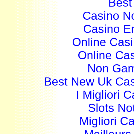
Best 
Casino N
Casino E
Online Cas
Online Ca
Non Gam
Best New Uk Ca
I Migliori
Slots N
Migliori 