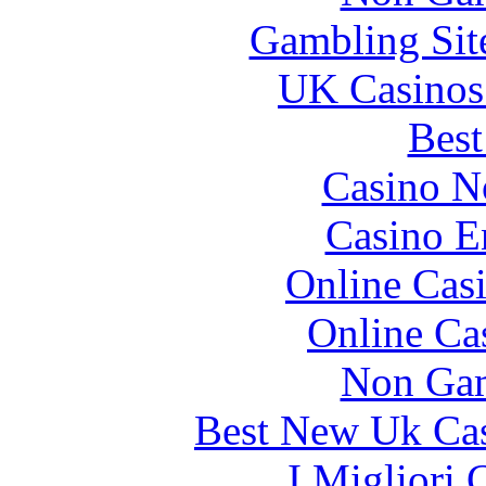
Gambling Sit
UK Casinos
Best
Casino N
Casino E
Online Cas
Online Ca
Non Gam
Best New Uk Ca
I Migliori