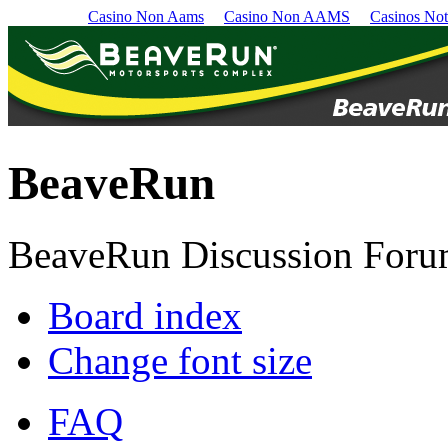
Casino Non Aams
Casino Non AAMS
Casinos No
BeaveRun
BeaveRun Discussion Foru
Board index
Change font size
FAQ