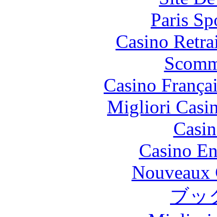
Paris Sp
Casino Retrai
Scomm
Casino França
Migliori Casi
Casin
Casino En
Nouveaux 
ブッ