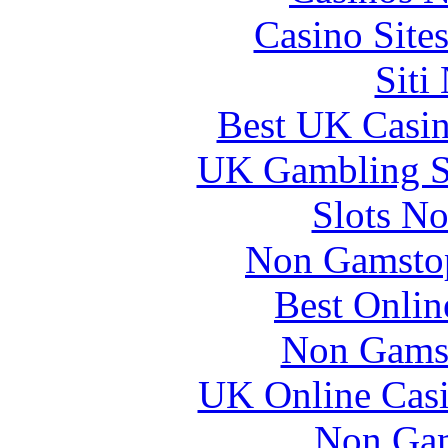
Casino Site
Siti
Best UK Casi
UK Gambling S
Slots N
Non Gamstop
Best Onlin
Non Gams
UK Online Cas
Non Gam